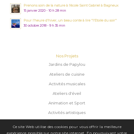
Prenons soin de la nature à l’école Saint Gabriel à Bagneux
15 janvier 2020 - 10 h 28 min
Pour l'heure d'hiver, un beau conte à lire "l'Etoile du soir"
30 octobre 2018 - 9 h 35 min
Nos Projets
Jardins de Papylou
Ateliers de cuisine
Activités musicales
Ateliers d'éveil
Animation et Sport
Activités artistiques
Dans la presse
Ce site Web utilise des cookies pour vous offrir la meilleure
expérience possible sur notre site internet. En poursuivant votre