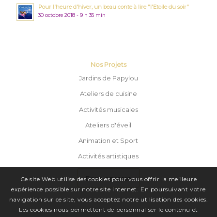
Pour l'heure d'hiver, un beau conte à lire "l'Etoile du soir"
30 octobre 2018 - 9 h 35 min
Nos Projets
Jardins de Papylou
Ateliers de cuisine
Activités musicales
Ateliers d'éveil
Animation et Sport
Activités artistiques
Dans la presse
Ce site Web utilise des cookies pour vous offrir la meilleure
expérience possible sur notre site internet. En poursuivant votre
navigation sur ce site, vous acceptez notre utilisation des cookies.
Les cookies nous permettent de personnaliser le contenu et