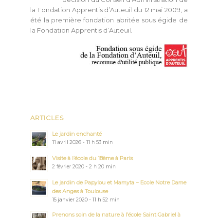
ARTICLES
Le jardin enchanté
11 avril 2026 - 11 h 53 min
Visite à l’école du 18ème à Paris
2 février 2020 - 2 h 20 min
Le jardin de Papylou et Mamyta – Ecole Notre Dame
des Anges à Toulouse
15 janvier 2020 - 11 h 52 min
Prenons soin de la nature à l’école Saint Gabriel à
Bagneux
15 janvier 2020 - 10 h 28 min
Pour l'heure d'hiver, un beau conte à lire "l'Etoile
du soir"
30 octobre 2018 - 9 h 35 min