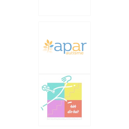
Articles Blog
Les 20 derniers articles du blog
Le jardin enchanté
Visite à l’école du 18ème à Paris
Le jardin de Papylou et Mamyta –