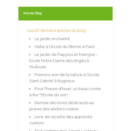
Ecole Notre Dame des Anges à
Toulouse
Prenons soin de la nature à l’école
Saint Gabriel à Bagneux
Pour l'heure d'hiver, un beau conte
à lire "l'Etoile du soir"
Remise des livres dédicacés au
jeunes des ateliers cuisine
Livre de recette des apprentis
cuistots
Tout comme moi, soyez « acteur »
de la vie économique et sociale…
Portfolio
Pages
Catégories