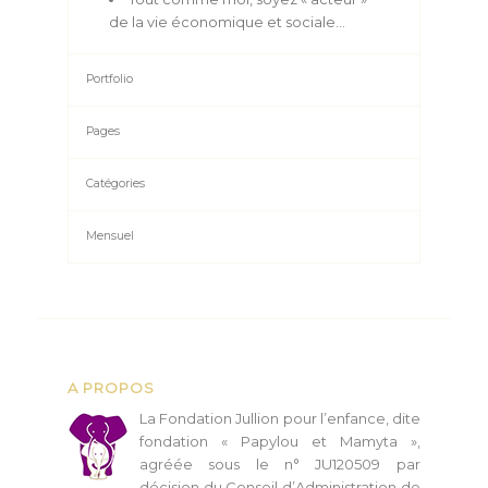
Mensuel
A PROPOS
L
a Fondation Jullion pour l’enfance, dite
fondation « Papylou et Mamyta »,
agréée sous le n° JU120509 par
décision du Conseil d’Administration de
la Fondation Apprentis d’Auteuil du 12 mai 2009, a
été la première fondation abritée sous égide de
la Fondation Apprentis d’Auteuil.