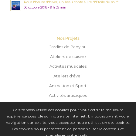
Pour l'heure d'hiver, un beau conte à lire "l'Etoile du soir"
30 octobre 2018 - 9 h 35 min
Nos Projets
Jardins de Papylou
Ateliers de cuisine
Activités musicales
Ateliers d'éveil
Animation et Sport
Activités artistiques
Dans la presse
Ce site Web utilise des cookies pour vous offrir la meilleure
expérience possible sur notre site internet. En poursuivant votre
navigation sur ce site, vous acceptez notre utilisation des cookies.
Les cookies nous permettent de personnaliser le contenu et
d'analyser notre trafic.