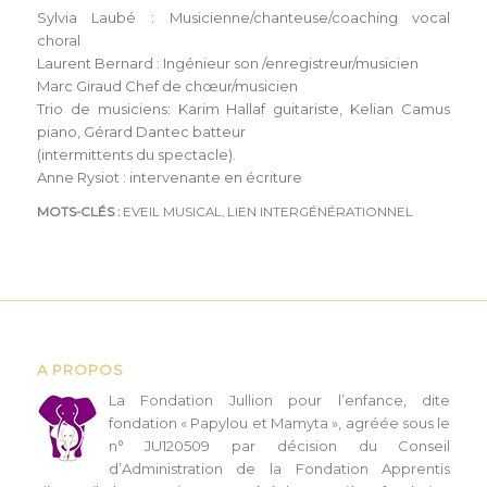
Sylvia Laubé : Musicienne/chanteuse/coaching vocal
choral
Laurent Bernard : Ingénieur son /enregistreur/musicien
Marc Giraud Chef de chœur/musicien
Trio de musiciens: Karim Hallaf guitariste, Kelian Camus
piano, Gérard Dantec batteur
(intermittents du spectacle).
Anne Rysiot : intervenante en écriture
MOTS-CLÉS :
EVEIL MUSICAL
,
LIEN INTERGÉNÉRATIONNEL
A PROPOS
L
a Fondation Jullion pour l’enfance, dite
fondation « Papylou et Mamyta », agréée sous le
n° JU120509 par décision du Conseil
d’Administration de la Fondation Apprentis