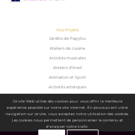
Nos Projets
Jardins de Papylou
Ateliers de cuisine
Activités musicales
Ateliers d'éveil
Animation et Sport
Activités artistiques
Dans la presse
Ce site Web utilise des cookies pour vous offrir la meilleure
expérience possible sur notre site internet. En poursuivant votre
navigation sur ce site, vous acceptez notre utilisation des cookies.
Les cookies nous permettent de personnaliser le contenu et
d'analyser notre trafic.