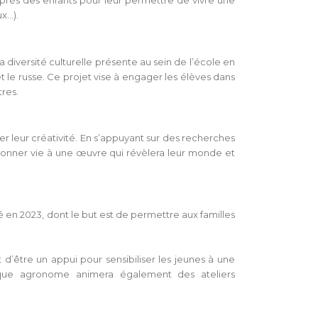
uprès des enfants pour leur permettre de vivre une
ux…).
la diversité culturelle présente au sein de l’école en
et le russe. Ce projet vise à engager les élèves dans
res.
er leur créativité. En s’appuyant sur des recherches
t donner vie à une œuvre qui révèlera leur monde et
 en 2023, dont le but est de permettre aux familles
 d’être un appui pour sensibiliser les jeunes à une
nique agronome animera également des ateliers