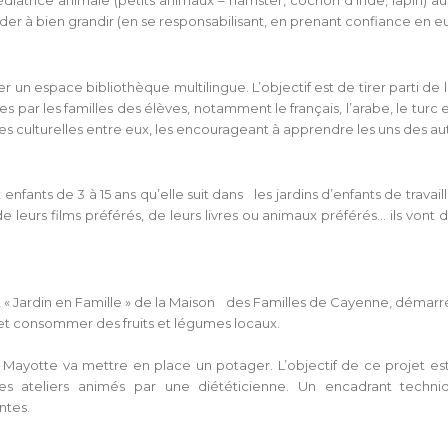
édiatrice animale (petits animaux – hamster, cochon d’inde, lapin) a
ider à bien grandir (en se responsabilisant, en prenant confiance en e
r un espace bibliothèque multilingue. L’objectif est de tirer parti de 
es par les familles des élèves, notamment le français, l’arabe, le turc 
culturelles entre eux, les encourageant à apprendre les uns des aut
fants de 3 à 15 ans qu’elle suit dans les jardins d’enfants de travaill
 leurs films préférés, de leurs livres ou animaux préférés… ils von
et « Jardin en Famille » de la Maison des Familles de Cayenne, démarré
e et consommer des fruits et légumes locaux.
 de Mayotte va mettre en place un potager. L’objectif de ce projet est
es ateliers animés par une diététicienne. Un encadrant tech
ntes.