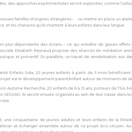
elles, des approches expérimentales seront explorées, comme l’utilisa
breuses familles d’origines étrangères – va mettre en place un atel
, et les chansons qu’ils chantent à leurs enfants dans leur langue.
n plus dépendante des écrans – ce qui entraîne de graves effets sur
e sociale Elisabeth Reynaud propose des séances de médiation animal
eutique et préventif. En parallèle, un travail de sensibilisation aux
arité Enfants Sida, 20 jeunes enfants à partir de 5 mois bénéficient
 projet est le développement parent/enfant autour de moments de dé
ntion Autisme Recherche, 20 enfants de 6 à 13 ans, porteurs de TSA, bé
 SESSAD, ils seront ensuite organisés au sein de leur classe dans leur
ersée.
gé, une cinquantaine de jeunes adultes et leurs enfants de la Résid
’élever et échanger ensemble autour de ce projet éco-citoyen. Au-d