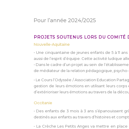
Pour l’année 2024/2025
PROJETS SOUTENUS LORS DU COMITÉ D
Nouvelle-Aquitaine
• Une cinquantaine de jeunes enfants de 5 à 11 ans
aussi de l’esprit d’équipe. Cette activité ludique al
• Dans le cadre d’un projet au sein de l’établissem
de médiateur de la relation pédagogique, psycho-a
• Le Cours l’Odyssée / Association Education Parta
gestion de leurs émotions en utilisant leurs corps
d’extérioriser leurs émotions au travers de la déc
Occitanie
• Des enfants de 3 mois à 3 ans s’épanouissent g
destinés aux enfants au travers d’histoires et compti
• La Crèche Les Petits Anges va mettre en place d