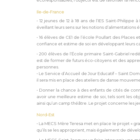
écoresponsables, l’objectif est de favoriser la renc
Ile-de-France
• 12 jeunes de 12 à 18 ans de l’IES Saint-Philippe
éveillant leurs sens sur les notions d’alimentations 
• 16 élèves de CE1 de l’école Poullart des Places et
confiance et estime de soi en développant leurs cap
• 200 élèves de l’École primaire Saint-Gabriel redé
est de former de futurs éco-citoyens et des apprent
personnes.
• Le Service d’Accueil de Jour Educatif – Saint D
il sera mis en place des ateliers de danse mouveme
• Donner la chance à des enfants de cités de conn
avoir une meilleure estime de soi, tels sont les o
ainsi qu’un camp théâtre. Le projet concerne les j
Nord-Est
• La MECS Mère Teresa met en place le projet « gra
qu’ils se les approprient, mais également de dével