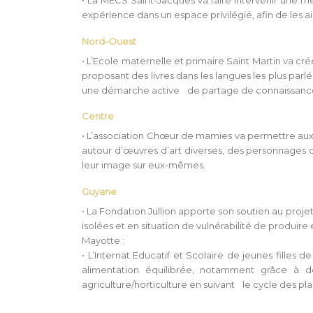
• La MECS Saint-Jacques va faire intervenir une m
expérience dans un espace privilégié, afin de les a
Nord-Ouest
• L’Ecole maternelle et primaire Saint Martin va crée
proposant des livres dans les langues les plus parlé
une démarche active de partage de connaissances 
Centre
• L’association Chœur de mamies va permettre aux en
autour d’œuvres d’art diverses, des personnages de
leur image sur eux-mêmes.
Guyane
• La Fondation Jullion apporte son soutien au proj
isolées et en situation de vulnérabilité de produir
Mayotte :
• L’Internat Educatif et Scolaire de jeunes filles
alimentation équilibrée, notamment grâce à d
agriculture/horticulture en suivant le cycle des pla