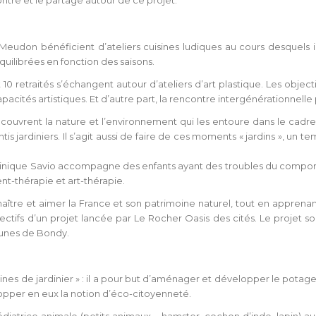
ontre et le partage autour de ce projet.
 à Meudon bénéficient d’ateliers cuisines ludiques au cours desquels
équilibrées en fonction des saisons.
 10 retraités s’échangent autour d’ateliers d’art plastique. Les objec
acités artistiques. Et d’autre part, la rencontre intergénérationnelle 
couvrent la nature et l’environnement qui les entoure dans le cadre d
is jardiniers. Il s’agit aussi de faire de ces moments « jardins », un 
ominique Savio accompagne des enfants ayant des troubles du comport
nt-thérapie et art-thérapie.
aître et aimer la France et son patrimoine naturel, tout en appren
bjectifs d’un projet lancée par Le Rocher Oasis des cités. Le proje
eunes de Bondy.
ines de jardinier » : il a pour but d’aménager et développer le potage
opper en eux la notion d’éco-citoyenneté.