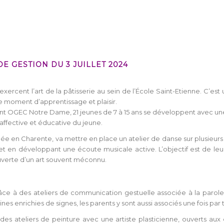
E GESTION DU 3 JUILLET 2024
 exercent l’art de la pâtisserie au sein de l’École Saint-Etienne. C’e
lie moment d’apprentissage et plaisir.
ent OGEC Notre Dame, 21 jeunes de 7 à 15 ans se développent avec une 
ffective et éducative du jeune.
gée en Charente, va mettre en place un atelier de danse sur plusieur
 et en développant une écoute musicale active. L’objectif est de leur
ouverte d’un art souvent méconnu.
râce à des ateliers de communication gestuelle associée à la parole
nes enrichies de signes, les parents y sont aussi associés une fois par 
es ateliers de peinture avec une artiste plasticienne, ouverts aux